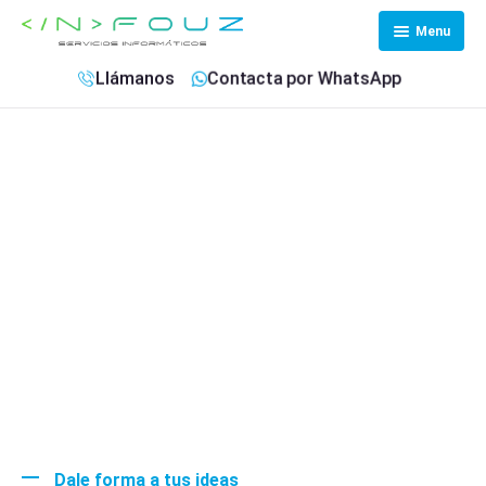
Menu
Inicio
Llámanos
Contacta por WhatsApp
Servicios IT
Servicios Web
Reservas
InFouz
Contacto
Dale forma a tus ideas