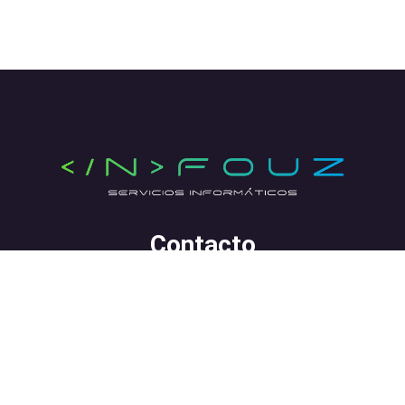
Contacto
+34 604 830 960
jacobo@infouz.com